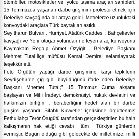
otombiller, motosikletler ve yolcu taşıma araçları sahipleri,
15 Temmuzda yaşanan darbe girşimini protesto etmek için
Belediye kavşağında bir araya geldi. Metrelerce uzunluktaki
konvoydaki araçlara Türk bayrakları asıldı.
Seyitharun Bulvarı , Hürriyet, Atatürk Caddesi , Bahçelievler
kavşağı ve Yeni otogar yolundan ilerleyen araç konvoyunu
Kaymakam Regaip Ahmet Özyiğit , Belediye Başkanı
Mehmet Tutal,İlçe müftüsü Kemal Demirel selamlayarak
teşekkür etti.
Feto Örgütün yaptığı darbe girişimine karşı tepkilerin
Seydişehir’de çığ gibi büyüdüğünü ifade eden Belediye
Başkanı Mhemet Tutal;’’ 15 Temmuz Cuma akşamı
başlayan ve Milli İradeyi, demokrasiyi, hukuk devletini ve
halkımızın birliğini , beraberliğini hedef alan bir darbe
girişimi yaşandı. Silahlı Kuvvetler içerisinde örgütlenmiş
Fethullahçı Terör Örügütü tarafından gerçekleştirilen bu hain
kalkışmanın hak ettiği cevabı tüm Türkiye günlerdir
vermiştir. Bugün olduğu gibi gelecekte de milletimize, milli