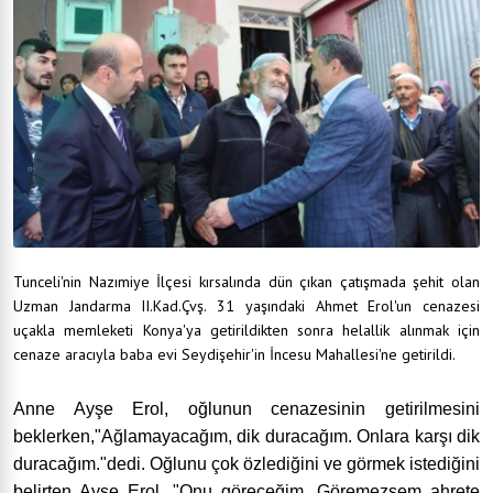
Tunceli'nin Nazımiye İlçesi kırsalında dün çıkan çatışmada şehit olan
Uzman Jandarma II.Kad.Çvş. 31 yaşındaki Ahmet Erol'un cenazesi
uçakla memleketi Konya'ya getirildikten sonra helallik alınmak için
cenaze aracıyla baba evi Seydişehir'in İncesu Mahallesi'ne getirildi.
Anne Ayşe Erol, oğlunun cenazesinin getirilmesini
beklerken,"Ağlamayacağım, dik duracağım. Onlara karşı dik
duracağım."dedi. Oğlunu çok özlediğini ve görmek istediğini
belirten Ayşe Erol, "Onu göreceğim. Göremezsem ahrete