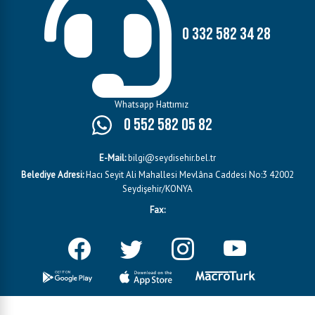
0 332 582 34 28
Whatsapp Hattımız
0 552 582 05 82
E-Mail:
bilgi@seydisehir.bel.tr
Belediye Adresi:
Hacı Seyit Ali Mahallesi Mevlâna Caddesi No:3 42002
Seydişehir/KONYA
Fax: