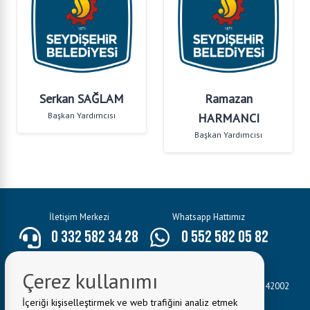
Serkan SAĞLAM
Ramazan
Başkan Yardımcısı
HARMANCI
Başkan Yardımcısı
İletişim Merkezi
Whatsapp Hattımız
0 332 582 34 28
0 552 582 05 82
E-Mail:
bilgi@seydisehir.bel.tr
Çerez kullanımı
Belediye Adresi:
Hacı Seyit Ali Mahallesi Mevlâna Caddesi No:3 42002
Seydişehir/KONYA
İçeriği kişiselleştirmek ve web trafiğini analiz etmek