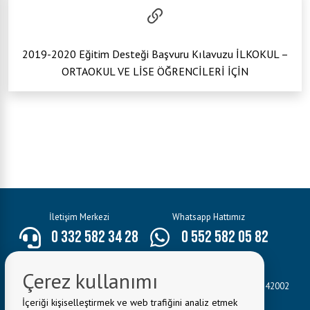
2019-2020 Eğitim Desteği Başvuru Kılavuzu İLKOKUL –
ORTAOKUL VE LİSE ÖĞRENCİLERİ İÇİN
İletişim Merkezi
Whatsapp Hattımız
0 332 582 34 28
0 552 582 05 82
E-Mail:
bilgi@seydisehir.bel.tr
Çerez kullanımı
Belediye Adresi:
Hacı Seyit Ali Mahallesi Mevlâna Caddesi No:3 42002
Seydişehir/KONYA
İçeriği kişiselleştirmek ve web trafiğini analiz etmek