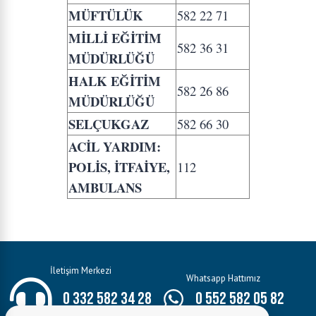
MÜFTÜLÜK
582 22 71
MİLLİ EĞİTİM
582 36 31
MÜDÜRLÜĞÜ
HALK EĞİTİM
582 26 86
MÜDÜRLÜĞÜ
SELÇUKGAZ
582 66 30
ACİL YARDIM:
POLİS, İTFAİYE,
112
AMBULANS
İletişim Merkezi
Whatsapp Hattımız
0 332 582 34 28
0 552 582 05 82