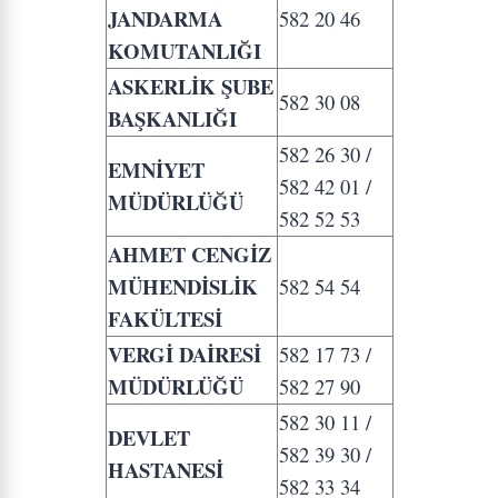
JANDARMA
582 20 46
KOMUTANLIĞI
ASKERLİK ŞUBE
582 30 08
BAŞKANLIĞI
582 26 30 /
EMNİYET
582 42 01 /
MÜDÜRLÜĞÜ
582 52 53
AHMET CENGİZ
MÜHENDİSLİK
582 54 54
FAKÜLTESİ
VERGİ DAİRESİ
582 17 73 /
MÜDÜRLÜĞÜ
582 27 90
582 30 11 /
DEVLET
582 39 30 /
HASTANESİ
582 33 34