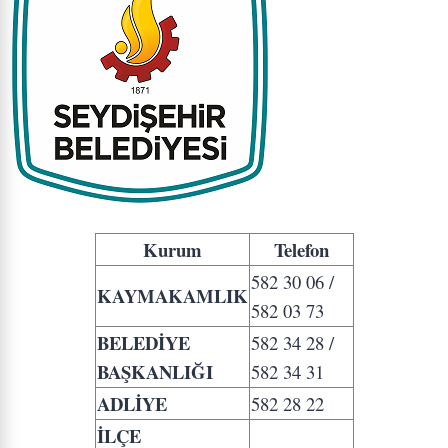
Kurum
Telefon
582 30 06 /
KAYMAKAMLIK
582 03 73
BELEDİYE
582 34 28 /
BAŞKANLIĞI
582 34 31
ADLİYE
582 28 22
İLÇE