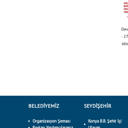
Dev
- 2
DEV
BELEDİYEMİZ
SEYDİŞEHİR
Organizasyon Şeması
Konya B.B. Şehir İçi
Başkan Yardımcılarımız
Ulaşım