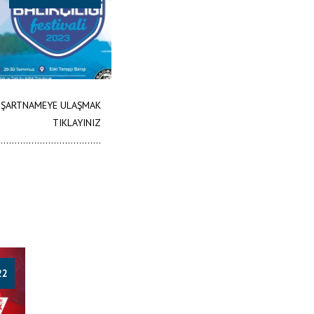
Z ŞARTNAMEYE ULAŞMAK
LAYINIZ
.....................................
22