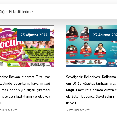
iğer Etkinliklerimiz
23 Ağustos 2022
23 Ağustos 20
ediye Başkanı Mehmet Tutal, yar
Seydişehir Belediyesi Kalkınma
 tatilinde çocukların, havanın soğ
eni 10-15 Ağustos tarihleri aras
olması sebebiyle dışarı çıkamadı
Kuğulu mesire alanında düzenl
ını, evde sıkıldıklarını ve ebevey
ek. Şölen boyunca Seydişehir'in 
i...
ür ve t...
AMINI OKU
DEVAMINI OKU