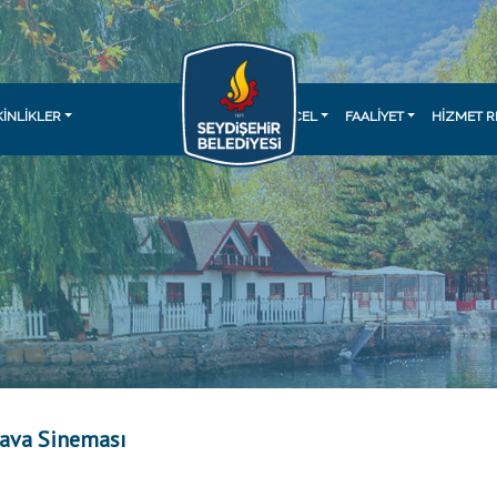
KINLIKLER
GÜNCEL
FAALİYET
HİZMET R
Hava Sineması