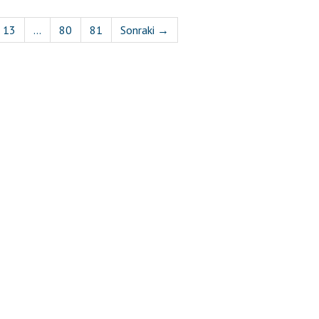
13
...
80
81
Sonraki →