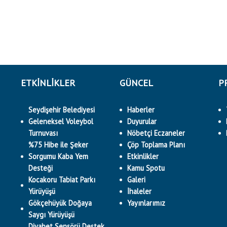
ETKINLIKLER
GÜNCEL
P
Seydişehir Belediyesi
Haberler
Geleneksel Voleybol
Duyurular
Turnuvası
Nöbetçi Eczaneler
%75 Hibe ile Şeker
Çöp Toplama Planı
Sorgumu Kaba Yem
Etkinlikler
Desteği
Kamu Spotu
Kocakoru Tabiat Parkı
Galeri
Yürüyüşü
İhaleler
Gökçehüyük Doğaya
Yayınlarımız
Saygı Yürüyüşü
Diyabet Sensörü Destek