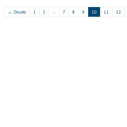
← Önceki
1
2
...
7
8
9
10
11
12