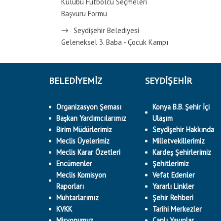
Kulübü Futbolcu Seçmeleri
Başvuru Formu
Seydişehir Belediyesi
Geleneksel 3. Baba - Çocuk Kampı
BELEDİYEMİZ
SEYDİŞEHİR
Organizasyon Şeması
Konya B.B. Şehir İçi
Başkan Yardımcılarımız
Ulaşım
Birim Müdürlerimiz
Seydişehir Hakkında
Meclis Üyelerimiz
Milletvekillerimiz
Meclis Karar Özetleri
Kardeş Şehirlerimiz
Encümenler
Şehitlerimiz
Meclis Komisyon
Vefat Edenler
Raporları
Yararlı Linkler
Muhtarlarımız
Şehir Rehberi
KVKK
Tarihi Merkezler
Misyonumuz
Canlı Yayınlar