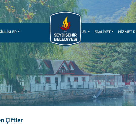
KINLIKLER
GÜNCEL
FAALİYET
HİZMET R
n Çiftler