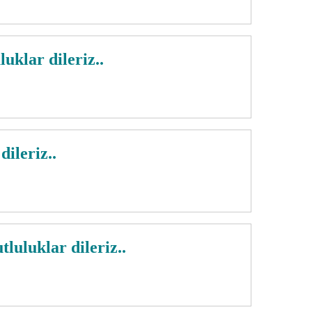
klar dileriz..
Anasayfa
/
Evlenen Çiftler
/
Evlenen Çiftler
ileriz..
luklar dileriz..