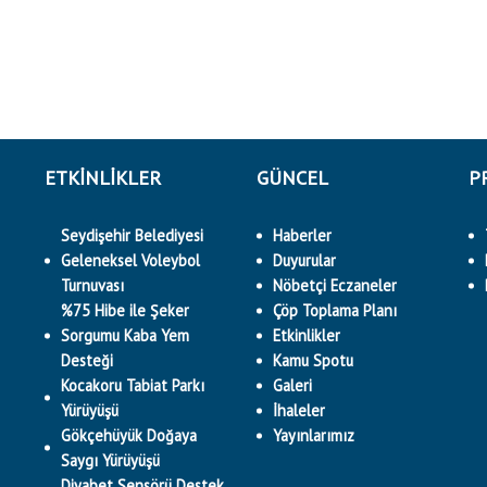
ETKINLIKLER
GÜNCEL
P
Seydişehir Belediyesi
Haberler
Geleneksel Voleybol
Duyurular
Turnuvası
Nöbetçi Eczaneler
%75 Hibe ile Şeker
Çöp Toplama Planı
Sorgumu Kaba Yem
Etkinlikler
Desteği
Kamu Spotu
Kocakoru Tabiat Parkı
Galeri
Yürüyüşü
İhaleler
Gökçehüyük Doğaya
Yayınlarımız
Saygı Yürüyüşü
Diyabet Sensörü Destek