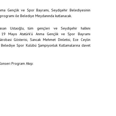
nma Gençlik ve Spor Bayramı, Seydişehir Belediyesinin
ik programı ile Belediye Meydanında kutlanacak.
asan Ustaoğlu, tüm gençleri ve Seydişehir halkını
19 Mayıs Atatürk’ü Anma Gençlik ve Spor Bayramı
krobasi Gösterisi, Sancak Mehmet Dinletisi, Ece Ceylin
r Belediye Spor Kulübü Şampiyonluk Kutlamalarına davet
Konseri Program Akışı: