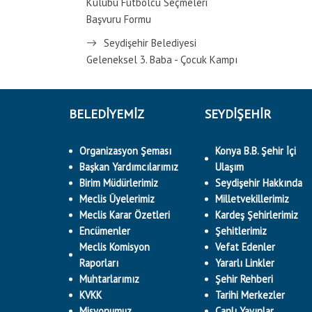
Kulübü Futbolcu Seçmeleri
Başvuru Formu
Seydişehir Belediyesi
Geleneksel 3. Baba - Çocuk Kampı
BELEDİYEMİZ
SEYDİŞEHİR
Organizasyon Şeması
Konya B.B. Şehir İçi
Başkan Yardımcılarımız
Ulaşım
Birim Müdürlerimiz
Seydişehir Hakkında
Meclis Üyelerimiz
Milletvekillerimiz
Meclis Karar Özetleri
Kardeş Şehirlerimiz
Encümenler
Şehitlerimiz
Meclis Komisyon
Vefat Edenler
Raporları
Yararlı Linkler
Muhtarlarımız
Şehir Rehberi
KVKK
Tarihi Merkezler
Misyonumuz
Canlı Yayınlar