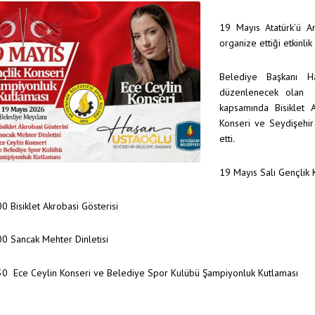
19 Mayıs Atatürk’ü A
organize ettiği etkinl
Belediye Başkanı H
düzenlenecek olan 
kapsamında Bisiklet A
Konseri ve Seydişehi
etti.
19 Mayıs Salı Gençlik 
00 Bisiklet Akrobasi Gösterisi
00 Sancak Mehter Dinletisi
.30 Ece Ceylin Konseri ve Belediye Spor Kulübü Şampiyonluk Kutlaması