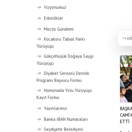
Vizyonumuz
Etkinlikler
Meclis Gündemi
DİĞ
Kocakoru Tabiat Parkı
Yürüyüşü
Gökçehüyük Doğaya Saygı
Yürüyüşü
Diyabet Sensörü Destek
Programı Başvuru Formu
Homonada Yolu Yürüyüşü
Kayıt Formu
Yayınlarımız
BAŞKA
CAMİ 
Banka IBAN Numaraları
ETTİ
Seydişehir Belediyesi