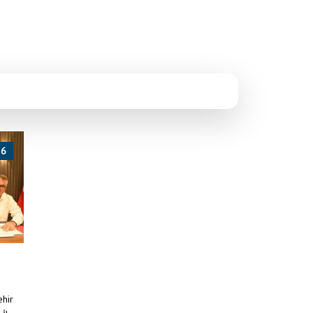
26
ehir