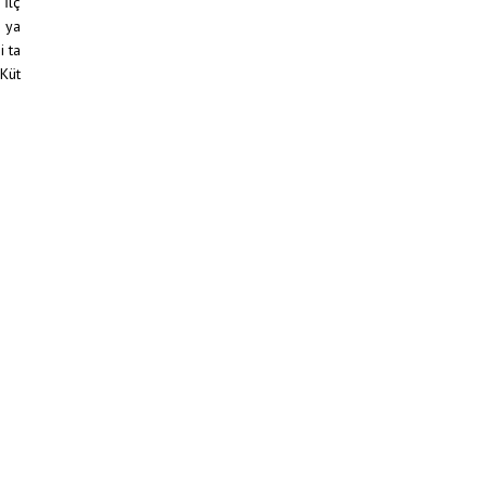
 İlç
, ya
i ta
 Küt
Anasayfa
/
Haberler
/
BAŞKAN USTAOĞLU’NDAN DAVET