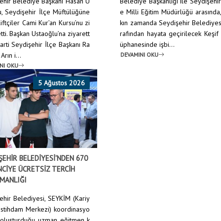
ehir Belediye Başkanı Hasan U
Belediye Başkanlığı ile Seydişehir
u, Seydişehir İlçe Müftülüğüne
e Milli Eğitim Müdürlüğü arasında
iftçiler Cami Kur’an Kursu’nu zi
kın zamanda Seydişehir Belediyes
tti. Başkan Ustaoğlu’na ziyarett
rafından hayata geçirilecek Keşif
arti Seydişehir İlçe Başkanı Ra
üphanesinde işbi...
rın i...
DEVAMINI OKU
NI OKU
5 Ağustos 2026
ŞEHİR BELEDİYESİ'NDEN 670
CİYE ÜCRETSİZ TERCİH
MANLIĞI
ehir Belediyesi, SEYKİM (Kariy
İstihdam Merkezi) koordinasyo
oluşturduğu uzman eğitmen k