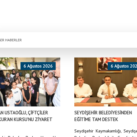
ER HABERLER
6 Ağustos 2026
6 Ağustos 20
N USTAOĞLU, ÇİFTÇİLER
SEYDİŞEHİR BELEDİYESİNDEN
KUR’AN KURSU’NU ZİYARET
EĞİTİME TAM DESTEK
Seydişehir Kaymakamlığı, Seydiş