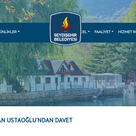
KINLIKLER
GÜNCEL
FAALİYET
HİZMET R
AN USTAOĞLU’NDAN DAVET