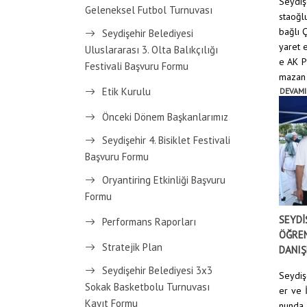
Seydiş
Geleneksel Futbol Turnuvası
staoğl
bağlı Ç
Seydişehir Belediyesi
yaret e
Uluslararası 3. Olta Balıkçılığı
e AK P
Festivali Başvuru Formu
mazan A
Etik Kurulu
DEVAMI
Önceki Dönem Başkanlarımız
Seydişehir 4. Bisiklet Festivali
Başvuru Formu
Oryantiring Etkinliği Başvuru
Formu
SEYDİ
Performans Raporları
ÖĞREN
Stratejik Plan
DANIŞ
Seydişehir Belediyesi 3x3
Seydiş
Sokak Basketbolu Turnuvası
er ve 
Kayıt Formu
nunda 