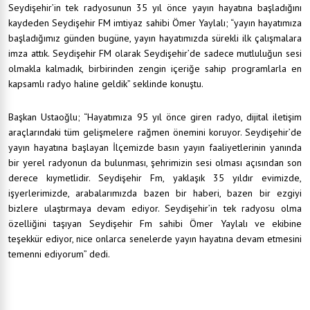
Seydişehir’in tek radyosunun 35 yıl önce yayın hayatına başladığını
kaydeden Seydişehir FM imtiyaz sahibi Ömer Yaylalı; “yayın hayatımıza
başladığımız günden bugüne, yayın hayatımızda sürekli ilk çalışmalara
imza attık. Seydişehir FM olarak Seydişehir’de sadece mutluluğun sesi
olmakla kalmadık, birbirinden zengin içeriğe sahip programlarla en
kapsamlı radyo haline geldik” seklinde konuştu.
Başkan Ustaoğlu; “Hayatımıza 95 yıl önce giren radyo, dijital iletişim
araçlarındaki tüm gelişmelere rağmen önemini koruyor. Seydişehir’de
yayın hayatına başlayan İlçemizde basın yayın faaliyetlerinin yanında
bir yerel radyonun da bulunması, şehrimizin sesi olması açısından son
derece kıymetlidir. Seydişehir Fm, yaklaşık 35 yıldır evimizde,
işyerlerimizde, arabalarımızda bazen bir haberi, bazen bir ezgiyi
bizlere ulaştırmaya devam ediyor. Seydişehir’in tek radyosu olma
özelliğini taşıyan Seydişehir Fm sahibi Ömer Yaylalı ve ekibine
teşekkür ediyor, nice onlarca senelerde yayın hayatına devam etmesini
temenni ediyorum” dedi.