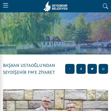
BAŞKAN USTAOĞLU’NDAN
SEYDİŞEHİR FM’E ZİYARET