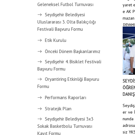
Geleneksel Futbol Turnuvası
yaret e
e AK P
Seydişehir Belediyesi
mazan A
Uluslararası 3. Olta Balıkçılığı
DEVAMI
Festivali Başvuru Formu
Etik Kurulu
Önceki Dönem Başkanlarımız
Seydişehir 4. Bisiklet Festivali
Başvuru Formu
Oryantiring Etkinliği Başvuru
SEYDİ
Formu
ÖĞREN
DANIŞ
Performans Raporları
Seydiş
Stratejik Plan
er ve 
Seydişehir Belediyesi 3x3
nunda 
adrosu
Sokak Basketbolu Turnuvası
siz YKS
Kayıt Formu