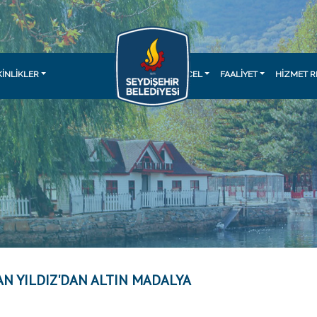
KINLIKLER
GÜNCEL
FAALİYET
HİZMET R
N YILDIZ'DAN ALTIN MADALYA