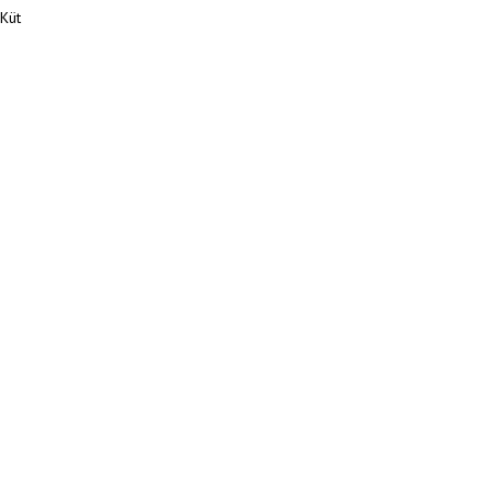
 Küt
Anasayfa
/
Haberler
/
GÜRKAN YILDIZ'DAN ALTIN MADALYA