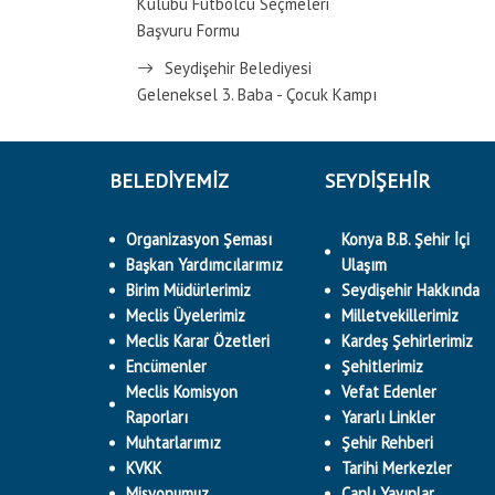
Kulübü Futbolcu Seçmeleri
Başvuru Formu
Seydişehir Belediyesi
Geleneksel 3. Baba - Çocuk Kampı
BELEDİYEMİZ
SEYDİŞEHİR
Organizasyon Şeması
Konya B.B. Şehir İçi
Başkan Yardımcılarımız
Ulaşım
Birim Müdürlerimiz
Seydişehir Hakkında
Meclis Üyelerimiz
Milletvekillerimiz
Meclis Karar Özetleri
Kardeş Şehirlerimiz
Encümenler
Şehitlerimiz
Meclis Komisyon
Vefat Edenler
Raporları
Yararlı Linkler
Muhtarlarımız
Şehir Rehberi
KVKK
Tarihi Merkezler
Misyonumuz
Canlı Yayınlar