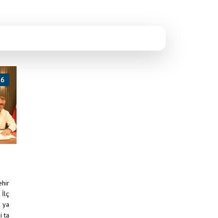
26
ehir
 İlç
, ya
i ta