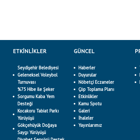
ETKINLIKLER
GÜNCEL
P
Seydişehir Belediyesi
Haberler
Geleneksel Voleybol
Duyurular
Turnuvası
Nöbetçi Eczaneler
%75 Hibe ile Şeker
Çöp Toplama Planı
Sorgumu Kaba Yem
Etkinlikler
Desteği
Kamu Spotu
Kocakoru Tabiat Parkı
Galeri
Yürüyüşü
İhaleler
Gökçehüyük Doğaya
Yayınlarımız
Saygı Yürüyüşü
Diyabet Sensörü Destek