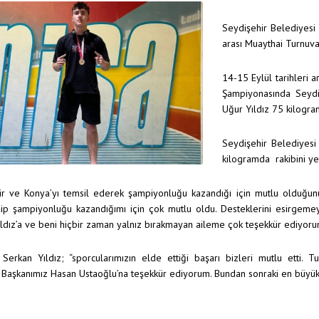
Seydişehir Belediyesi
arası Muaythai Turnuv
14-15 Eylül tarihleri 
Şampiyonasında Seyd
Uğur Yıldız 75 kilogr
Seydişehir Belediyesi
kilogramda rakibini ye
ir ve Konya’yı temsil ederek şampiyonluğu kazandığı için mutlu olduğunu
dip şampiyonluğu kazandığımı için çok mutlu oldu. Desteklerini esirgem
ldız’a ve beni hiçbir zaman yalnız bırakmayan aileme çok teşekkür ediyorum 
 Serkan Yıldız; “sporcularımızın elde ettiği başarı bizleri mutlu etti.
Başkanımız Hasan Ustaoğlu’na teşekkür ediyorum. Bundan sonraki en büyük