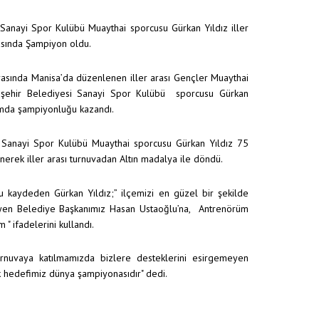
 Sanayi Spor Kulübü Muaythai sporcusu Gürkan Yıldız iller
asında Şampiyon oldu.
arasında Manisa’da düzenlenen iller arası Gençler Muaythai
işehir Belediyesi Sanayi Spor Kulübü sporcusu Gürkan
amda şampiyonluğu kazandı.
 Sanayi Spor Kulübü Muaythai sporcusu Gürkan Yıldız 75
nerek iller arası turnuvadan Altın madalya ile döndü.
 kaydeden Gürkan Yıldız;” ilçemizi en güzel bir şekilde
eyen Belediye Başkanımız Hasan Ustaoğlu’na, Antrenörüm
" ifadelerini kullandı.
 Turnuvaya katılmamızda bizlere desteklerini esirgemeyen
 hedefimiz dünya şampiyonasıdır" dedi.