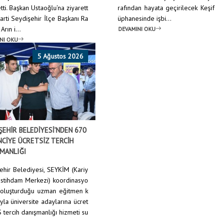
tti. Başkan Ustaoğlu’na ziyarett
rafından hayata geçirilecek Keşif
arti Seydişehir İlçe Başkanı Ra
üphanesinde işbi...
rın i...
DEVAMINI OKU
NI OKU
5 Ağustos 2026
ŞEHİR BELEDİYESİ'NDEN 670
CİYE ÜCRETSİZ TERCİH
MANLIĞI
ehir Belediyesi, SEYKİM (Kariy
İstihdam Merkezi) koordinasyo
oluşturduğu uzman eğitmen k
yla üniversite adaylarına ücret
 tercih danışmanlığı hizmeti su