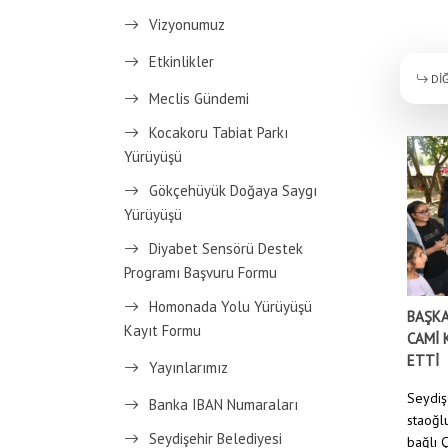
Vizyonumuz
Etkinlikler
DİĞ
Meclis Gündemi
Kocakoru Tabiat Parkı
Yürüyüşü
Gökçehüyük Doğaya Saygı
Yürüyüşü
Diyabet Sensörü Destek
Programı Başvuru Formu
Homonada Yolu Yürüyüşü
BAŞKA
Kayıt Formu
CAMİ 
ETTİ
Yayınlarımız
Seydiş
Banka IBAN Numaraları
staoğl
Seydişehir Belediyesi
bağlı Ç