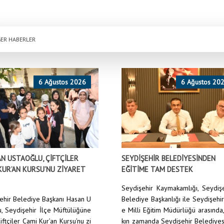
ER HABERLER
6 Ağustos 2026
6 Ağustos 20
N USTAOĞLU, ÇİFTÇİLER
SEYDİŞEHİR BELEDİYESİNDEN
KUR’AN KURSU’NU ZİYARET
EĞİTİME TAM DESTEK
Seydişehir Kaymakamlığı, Seydiş
ehir Belediye Başkanı Hasan U
Belediye Başkanlığı ile Seydişehir
u, Seydişehir İlçe Müftülüğüne
e Milli Eğitim Müdürlüğü arasında
iftçiler Cami Kur’an Kursu’nu zi
kın zamanda Seydişehir Belediyes