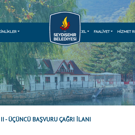
KINLIKLER
GÜNCEL
FAALİYET
HİZMET R
 II - ÜÇÜNCÜ BAŞVURU ÇAĞRI İLANI