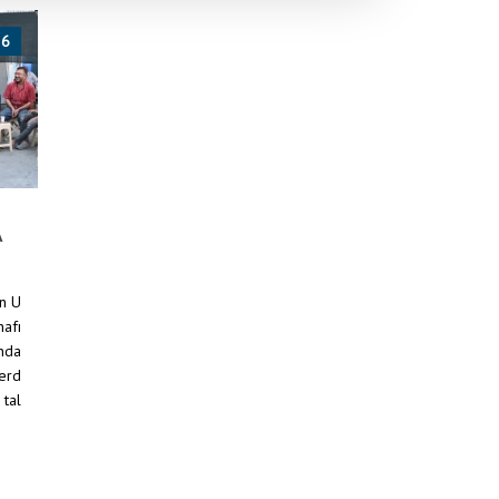
26
A
an U
nafı
ında
ferd
 tal