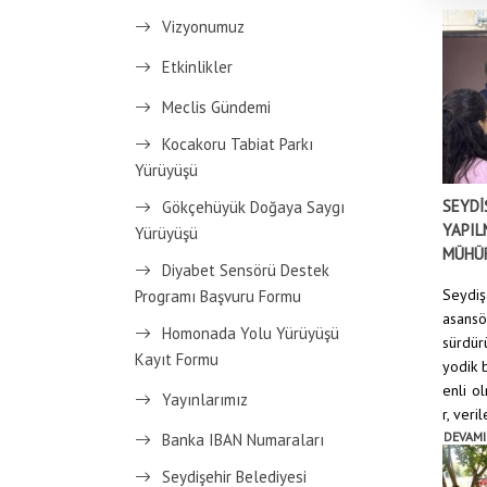
Vizyonumuz
Etkinlikler
Meclis Gündemi
Kocakoru Tabiat Parkı
Yürüyüşü
SEYDİ
Gökçehüyük Doğaya Saygı
YAPIL
Yürüyüşü
MÜHÜ
Diyabet Sensörü Destek
Seydiş
Programı Başvuru Formu
asansö
Homonada Yolu Yürüyüşü
sürdürü
Kayıt Formu
yodik 
enli o
Yayınlarımız
r, veril
DEVAMI
Banka IBAN Numaraları
Seydişehir Belediyesi