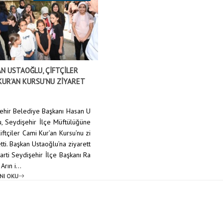
N USTAOĞLU, ÇİFTÇİLER
KUR’AN KURSU’NU ZİYARET
ehir Belediye Başkanı Hasan U
u, Seydişehir İlçe Müftülüğüne
iftçiler Cami Kur’an Kursu’nu zi
tti. Başkan Ustaoğlu’na ziyarett
arti Seydişehir İlçe Başkanı Ra
rın i...
NI OKU