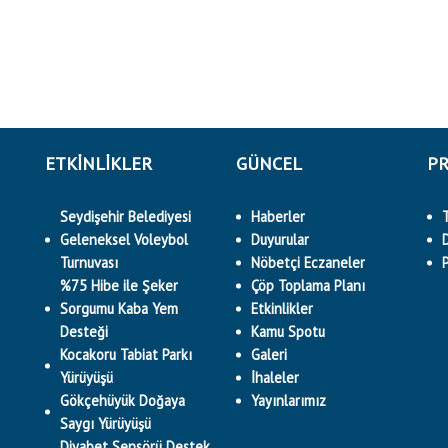
ETKINLIKLER
GÜNCEL
PR
Seydişehir Belediyesi
Haberler
Geleneksel Voleybol
Duyurular
Turnuvası
Nöbetçi Eczaneler
%75 Hibe ile Şeker
Çöp Toplama Planı
Sorgumu Kaba Yem
Etkinlikler
Desteği
Kamu Spotu
Kocakoru Tabiat Parkı
Galeri
Yürüyüşü
İhaleler
Gökçehüyük Doğaya
Yayınlarımız
Saygı Yürüyüşü
Diyabet Sensörü Destek