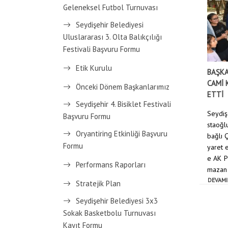
Geleneksel Futbol Turnuvası
Seydişehir Belediyesi
Uluslararası 3. Olta Balıkçılığı
Festivali Başvuru Formu
Etik Kurulu
BAŞKA
CAMİ 
Önceki Dönem Başkanlarımız
ETTİ
Seydişehir 4. Bisiklet Festivali
Seydiş
Başvuru Formu
staoğl
Oryantiring Etkinliği Başvuru
bağlı Ç
Formu
yaret e
e AK P
Performans Raporları
mazan A
DEVAMI
Stratejik Plan
Seydişehir Belediyesi 3x3
Sokak Basketbolu Turnuvası
Kayıt Formu