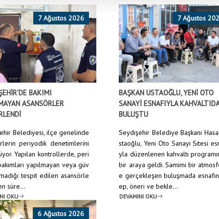
7 Ağustos 2026
7 Ağustos 20
ŞEHİR'DE BAKIMI
BAŞKAN USTAOĞLU, YENİ OTO
MAYAN ASANSÖRLER
SANAYİ ESNAFIYLA KAHVALTID
RLENDİ
BULUŞTU
ehir Belediyesi, ilçe genelinde
Seydişehir Belediye Başkanı Has
rlerin periyodik denetimlerini
staoğlu, Yeni Oto Sanayi Sitesi es
yor. Yapılan kontrollerde, peri
yla düzenlenen kahvaltı program
bakımları yapılmayan veya güv
bir araya geldi. Samimi bir atmos
lmadığı tespit edilen asansörle
e gerçekleşen buluşmada esnafın
en süre...
ep, öneri ve bekle...
NI OKU
DEVAMINI OKU
6 Ağustos 2026