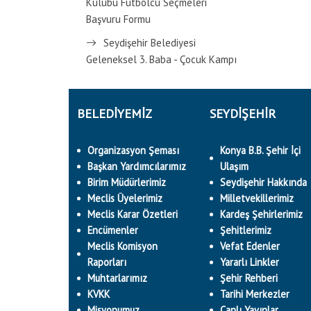
Kulübü Futbolcu Seçmeleri
Başvuru Formu
Seydişehir Belediyesi
Geleneksel 3. Baba - Çocuk Kampı
BELEDİYEMİZ
SEYDİŞEHİR
Organizasyon Şeması
Konya B.B. Şehir İçi
Başkan Yardımcılarımız
Ulaşım
Birim Müdürlerimiz
Seydişehir Hakkında
Meclis Üyelerimiz
Milletvekillerimiz
Meclis Karar Özetleri
Kardeş Şehirlerimiz
Encümenler
Şehitlerimiz
Meclis Komisyon
Vefat Edenler
Raporları
Yararlı Linkler
Muhtarlarımız
Şehir Rehberi
KVKK
Tarihi Merkezler
Misyonumuz
Canlı Yayınlar