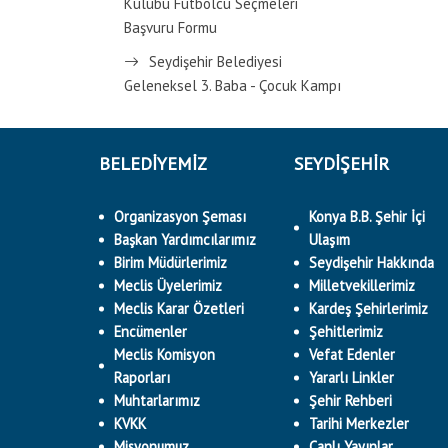
Kulübü Futbolcu Seçmeleri
Başvuru Formu
Seydişehir Belediyesi
Geleneksel 3. Baba - Çocuk Kampı
BELEDİYEMİZ
SEYDİŞEHİR
Organizasyon Şeması
Konya B.B. Şehir İçi
Başkan Yardımcılarımız
Ulaşım
Birim Müdürlerimiz
Seydişehir Hakkında
Meclis Üyelerimiz
Milletvekillerimiz
Meclis Karar Özetleri
Kardeş Şehirlerimiz
Encümenler
Şehitlerimiz
Meclis Komisyon
Vefat Edenler
Raporları
Yararlı Linkler
Muhtarlarımız
Şehir Rehberi
KVKK
Tarihi Merkezler
Misyonumuz
Canlı Yayınlar