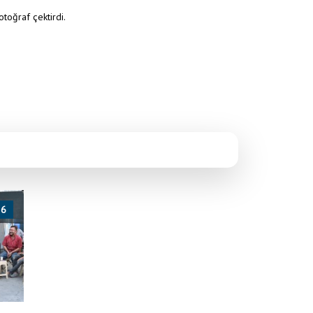
toğraf çektirdi.
26