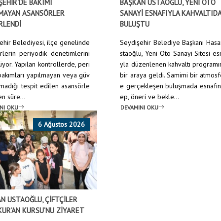
ŞEHİR'DE BAKIMI
BAŞKAN USTAOĞLU, YENİ OTO
MAYAN ASANSÖRLER
SANAYİ ESNAFIYLA KAHVALTID
RLENDİ
BULUŞTU
ehir Belediyesi, ilçe genelinde
Seydişehir Belediye Başkanı Has
rlerin periyodik denetimlerini
staoğlu, Yeni Oto Sanayi Sitesi es
yor. Yapılan kontrollerde, peri
yla düzenlenen kahvaltı program
bakımları yapılmayan veya güv
bir araya geldi. Samimi bir atmos
lmadığı tespit edilen asansörle
e gerçekleşen buluşmada esnafın
en süre...
ep, öneri ve bekle...
NI OKU
DEVAMINI OKU
6 Ağustos 2026
N USTAOĞLU, ÇİFTÇİLER
KUR’AN KURSU’NU ZİYARET