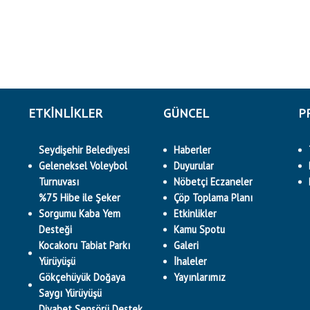
ETKINLIKLER
GÜNCEL
P
Seydişehir Belediyesi
Haberler
Geleneksel Voleybol
Duyurular
Turnuvası
Nöbetçi Eczaneler
%75 Hibe ile Şeker
Çöp Toplama Planı
Sorgumu Kaba Yem
Etkinlikler
Desteği
Kamu Spotu
Kocakoru Tabiat Parkı
Galeri
Yürüyüşü
İhaleler
Gökçehüyük Doğaya
Yayınlarımız
Saygı Yürüyüşü
Diyabet Sensörü Destek