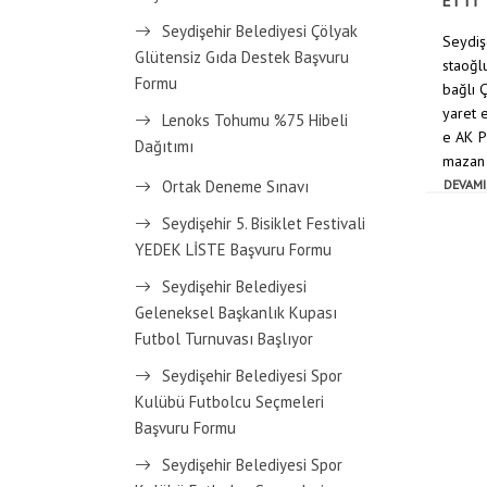
ETTİ
Seydişehir Belediyesi Çölyak
Seydiş
Glütensiz Gıda Destek Başvuru
staoğl
Formu
bağlı Ç
yaret e
Lenoks Tohumu %75 Hibeli
e AK P
Dağıtımı
mazan A
DEVAMI
Ortak Deneme Sınavı
Seydişehir 5. Bisiklet Festivali
YEDEK LİSTE Başvuru Formu
Seydişehir Belediyesi
Geleneksel Başkanlık Kupası
Futbol Turnuvası Başlıyor
Seydişehir Belediyesi Spor
Kulübü Futbolcu Seçmeleri
Başvuru Formu
Seydişehir Belediyesi Spor