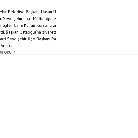
ehir Belediye Başkanı Hasan U
u, Seydişehir İlçe Müftülüğüne
iftçiler Cami Kur’an Kursu’nu zi
tti. Başkan Ustaoğlu’na ziyarett
arti Seydişehir İlçe Başkanı Ra
rın i...
NI OKU