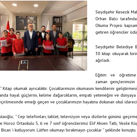
Seydişehir Kesecik Ma
Orhan Balcı tarafın
Okuma Projesi kapsamı
getiren öğrenciler ödül
Seydişehir Belediye 
30 kitap okuyarak biri
ağırladı.
Eğitim ve öğretime
zaman gençlerimizin
” Kitap okumak ayrıcalıktır. Çocuklarımızın okumasını kendilerini geliştirme
nda hayal güçlerini, kelime dağarcıklarını, empati yeteneğini ve dünyaya 
çirilmesinde emeği geçen ve çocuklarımızın hayatına dokunan okul idarecil
taoğlu; “ Cep telefonları, tablet, televizyon veya dizilerle gününü geçirmek
e Horoz Ortaokulu 5, 6 ve 7 sınıf öğrencilerimiz Elif Ahsen Tatlı, Vesile K
Bican ‘ı kutluyorum. Lütfen okumayı bırakmayın çocuklar “ şeklinde konuştu.