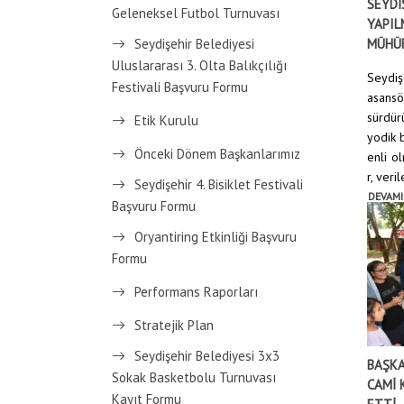
SEYDİ
Geleneksel Futbol Turnuvası
YAPIL
Seydişehir Belediyesi
MÜHÜ
Uluslararası 3. Olta Balıkçılığı
Seydiş
Festivali Başvuru Formu
asansö
sürdürü
Etik Kurulu
yodik 
Önceki Dönem Başkanlarımız
enli o
r, veril
Seydişehir 4. Bisiklet Festivali
DEVAMI
Başvuru Formu
Oryantiring Etkinliği Başvuru
Formu
Performans Raporları
Stratejik Plan
Seydişehir Belediyesi 3x3
BAŞKA
Sokak Basketbolu Turnuvası
CAMİ 
Kayıt Formu