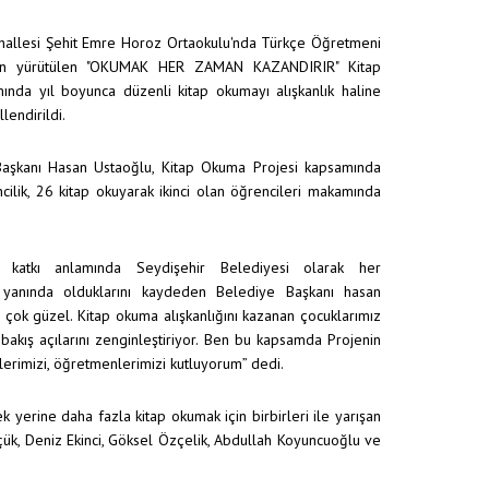
hallesi Şehit Emre Horoz Ortaokulu'nda Türkçe Öğretmeni
dan yürütülen "OKUMAK HER ZAMAN KAZANDIRIR" Kitap
nda yıl boyunca düzenli kitap okumayı alışkanlık haline
lendirildi.
Başkanı Hasan Ustaoğlu, Kitap Okuma Projesi kapsamında
ncilik, 26 kitap okuyarak ikinci olan öğrencileri makamında
 katkı anlamında Seydişehir Belediyesi olarak her
 yanında olduklarını kaydeden Belediye Başkanı hasan
si çok güzel. Kitap okuma alışkanlığını kazanan çocuklarımız
bakış açılarını zenginleştiriyor. Ben bu kapsamda Projenin
erimizi, öğretmenlerimizi kutluyorum” dedi.
 yerine daha fazla kitap okumak için birbirleri ile yarışan
üçük, Deniz Ekinci, Göksel Özçelik, Abdullah Koyuncuoğlu ve