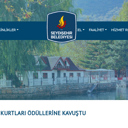
KINLIKLER
GÜNCEL
FAALİYET
HİZMET R
 KURTLARI ÖDÜLLERİNE KAVUŞTU