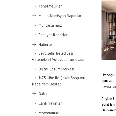
Yönetmelikler
Meclis Komisyon Raporları
Muhtarlarımız
Faaliyet Raporları
Haberler
Seydişehir Belediyesi
Geleneksel Voleybol Turnuvası
Dijital Çözüm Merkezi
Ustaoğlu;
%75 Hibe ile Şeker Sorgumu
aynı zama
Kaba Yem Desteği
hayata ge
Galeri
Başkan Us
Canlı Yayınlar
Şehit Emr
Havvanur 
Misyonumuz