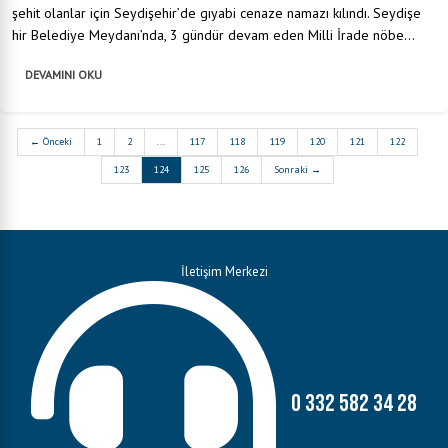
şehit olanlar için Seydişehir’de gıyabi cenaze namazı kılındı. Seydişe
hir Belediye Meydanı’nda, 3 gündür devam eden Milli İrade nöbe...
DEVAMINI OKU
← Önceki
1
2
...
117
118
119
120
121
122
123
124
125
126
Sonraki →
İletişim Merkezi
0 332 582 34 28