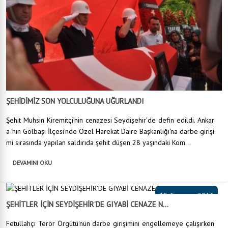
ŞEHİDİMİZ SON YOLCULUĞUNA UĞURLANDI
Şehit Muhsin Kiremitçi’nin cenazesi Seydişehir’de defin edildi. Ankar
a ‘nın Gölbaşı İlçesi'nde Özel Harekat Daire Başkanlığı'na darbe girişi
mi sırasında yapılan saldırıda şehit düşen 28 yaşındaki Kom...
DEVAMINI OKU
18 Temmuz 2016
ŞEHİTLER İÇİN SEYDİŞEHİR’DE GIYABİ CENAZE N...
Fetullahçı Terör Örgütü'nün darbe girişimini engellemeye çalışırken