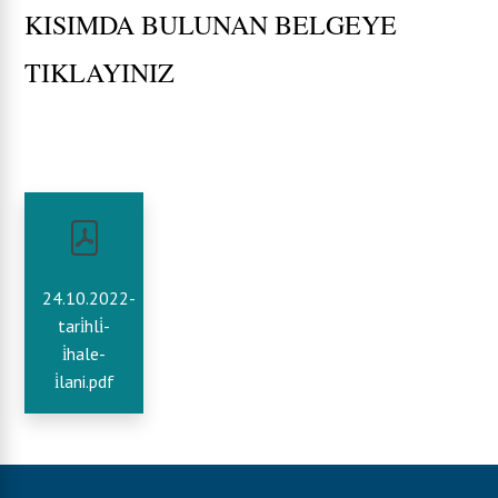
KISIMDA BULUNAN BELGEYE
TIKLAYINIZ
24.10.2022-
tari̇hli̇-
i̇hale-
i̇lani.pdf