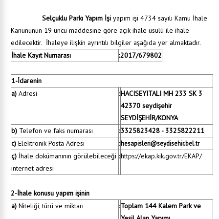
Selçuklu Parkı Yapım İşi
yapım işi 4734 sayılı Kamu İhale
Kanununun 19 uncu maddesine göre açık ihale usulü ile ihale
edilecektir. İhaleye ilişkin ayrıntılı bilgiler aşağıda yer almaktadır.
İhale Kayıt Numarası
:
2017/679802
1-İdarenin
a)
Adresi
:
HACISEYITALI MH 233 SK 3
42370 seydişehir
SEYDİŞEHİR/KONYA
b)
Telefon ve faks numarası
:
3325823428 - 3325822211
c)
Elektronik Posta Adresi
:
hesapisleri@seydisehir.bel.tr
ç)
İhale dokümanının görülebileceği
:
https://ekap.kik.gov.tr/EKAP/
internet adresi
2-İhale konusu yapım işinin
a)
Niteliği, türü ve miktarı
:
Toplam 144 Kalem Park ve
Yeşil Alan Yapımı