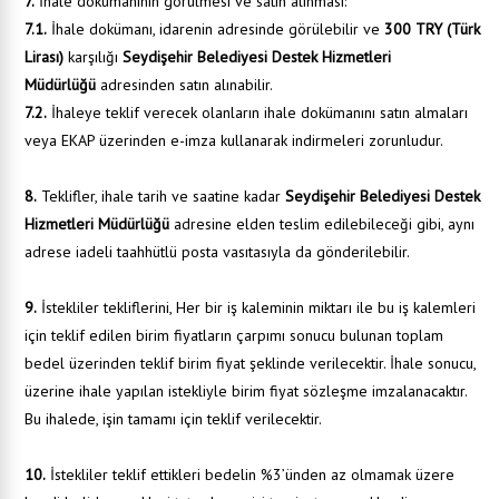
7.
İhale dokümanının görülmesi ve satın alınması:
7.1.
İhale dokümanı, idarenin adresinde görülebilir ve
300 TRY (Türk
Lirası)
karşılığı
Seydişehir Belediyesi Destek Hizmetleri
Müdürlüğü
adresinden satın alınabilir.
7.2.
İhaleye teklif verecek olanların ihale dokümanını satın almaları
veya EKAP üzerinden e-imza kullanarak indirmeleri zorunludur.
8.
Teklifler, ihale tarih ve saatine kadar
Seydişehir Belediyesi Destek
Hizmetleri Müdürlüğü
adresine elden teslim edilebileceği gibi, aynı
adrese iadeli taahhütlü posta vasıtasıyla da gönderilebilir.
9.
İstekliler tekliflerini, Her bir iş kaleminin miktarı ile bu iş kalemleri
için teklif edilen birim fiyatların çarpımı sonucu bulunan toplam
bedel üzerinden teklif birim fiyat şeklinde verilecektir. İhale sonucu,
üzerine ihale yapılan istekliyle birim fiyat sözleşme imzalanacaktır.
Bu ihalede, işin tamamı için teklif verilecektir.
10.
İstekliler teklif ettikleri bedelin %3’ünden az olmamak üzere