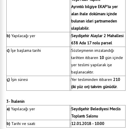
Ayrıntılı bilgiye EKAP’ta yer
alan ihale dokümanı içinde
bulunan idari şartnameden
ulaşılabilir.
b)
Yapılacağı yer
:
Seydişehir Alaylar 2 Mahallesi
638 Ada 17 nolu parsel
c)
İşe başlama tarihi
:
Sözleşmenin imzalandığı
tarihten itibaren
10
gün içinde
yer teslimi yapılarak işe
başlanacaktır.
ç)
İşin süresi
:
Yer tesliminden itibaren
210
(iki yüz on) takvim günüdür
.
3- İhalenin
a)
Yapılacağı yer
:
Seydişehir Belediyesi Meclis
Toplantı Salonu
b)
Tarihi ve saati
:
12.01.2018 - 10:00