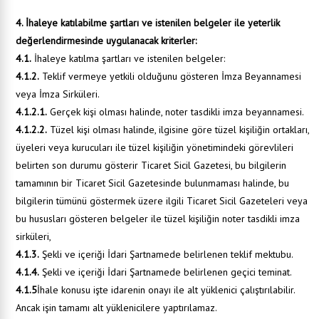
4. İhaleye katılabilme şartları ve istenilen belgeler ile yeterlik
değerlendirmesinde uygulanacak kriterler:
4.1.
İhaleye katılma şartları ve istenilen belgeler:
4.1.2.
Teklif vermeye yetkili olduğunu gösteren İmza Beyannamesi
veya İmza Sirküleri.
4.1.2.1.
Gerçek kişi olması halinde, noter tasdikli imza beyannamesi.
4.1.2.2.
Tüzel kişi olması halinde, ilgisine göre tüzel kişiliğin ortakları,
üyeleri veya kurucuları ile tüzel kişiliğin yönetimindeki görevlileri
belirten son durumu gösterir Ticaret Sicil Gazetesi, bu bilgilerin
tamamının bir Ticaret Sicil Gazetesinde bulunmaması halinde, bu
bilgilerin tümünü göstermek üzere ilgili Ticaret Sicil Gazeteleri veya
bu hususları gösteren belgeler ile tüzel kişiliğin noter tasdikli imza
sirküleri,
4.1.3.
Şekli ve içeriği İdari Şartnamede belirlenen teklif mektubu.
4.1.4.
Şekli ve içeriği İdari Şartnamede belirlenen geçici teminat.
4.1.5
İhale konusu işte idarenin onayı ile alt yüklenici çalıştırılabilir.
Ancak işin tamamı alt yüklenicilere yaptırılamaz.