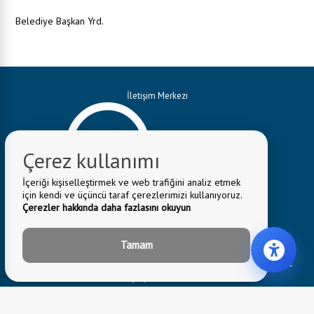
Belediye Başkan Yrd.
İletişim Merkezi
0 332 582 34 28
Çerez kullanımı
İçeriği kişiselleştirmek ve web trafiğini analiz etmek
Whatsapp Hattımız
için kendi ve üçüncü taraf çerezlerimizi kullanıyoruz.
Çerezler hakkında daha fazlasını okuyun
0 552 582 05 82
Tamam
E-Mail:
bilgi@seydisehir.bel.tr
Belediye Adresi:
Hacı Seyit Ali Mahallesi Mevlâna Caddesi No:3 42002
Seydişehir/KONYA
Fax: