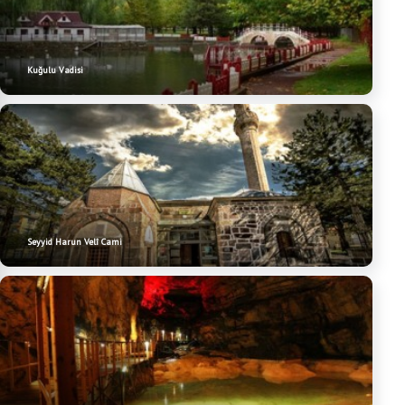
Kuğulu Vadisi
Seyyid Harun Velî Cami