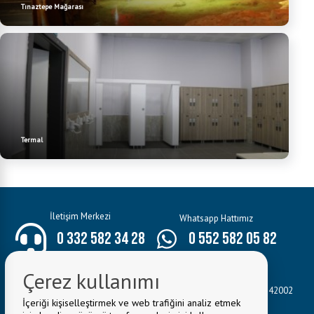
Tınaztepe Mağarası
Termal
İletişim Merkezi
Whatsapp Hattımız
0 332 582 34 28
0 552 582 05 82
Çerez kullanımı
E-Mail:
bilgi@seydisehir.bel.tr
Belediye Adresi:
Hacı Seyit Ali Mahallesi Mevlâna Caddesi No:3 42002
İçeriği kişiselleştirmek ve web trafiğini analiz etmek
Seydişehir/KONYA